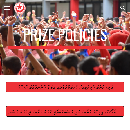
Skip to main content
Skip to navigation
PRIZE POLICIES
ދަރިވަރުންގެ ކާމިޔާބީތައް ފާހަގަކުރުމުގައި ޢަމަލު ކުރާނެގޮތުގެ އުޞޫލު
ކޮމިޔުނިޓީ ސަރވިސް އެވޯރޑް، ރީޑިންގް އެވޯރޑް އަދި މަސައްކަތްތެރި ކަމުގެ އެވޯރޑް ދިނުމުގެ އުޞޫލު